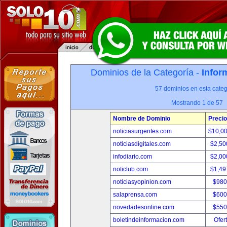
Dominios de la Categoría -
Infor
57 dominios en esta categ
Mostrando 1 de 57
Nombre de Dominio
Precio
noticiasurgentes.com
$10,0
noticiasdigitales.com
$2,50
infodiario.com
$2,00
noticlub.com
$1,49
noticiasyopinion.com
$980
salaprensa.com
$600
novedadesonline.com
$550
boletindeinformacion.com
Ofer