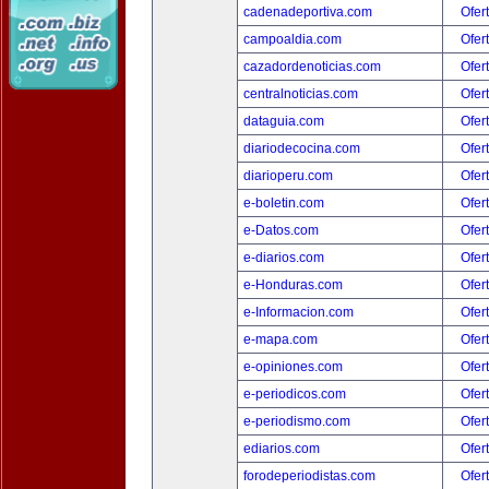
cadenadeportiva.com
Ofer
campoaldia.com
Ofer
cazadordenoticias.com
Ofer
centralnoticias.com
Ofer
dataguia.com
Ofer
diariodecocina.com
Ofer
diarioperu.com
Ofer
e-boletin.com
Ofer
e-Datos.com
Ofer
e-diarios.com
Ofer
e-Honduras.com
Ofer
e-Informacion.com
Ofer
e-mapa.com
Ofer
e-opiniones.com
Ofer
e-periodicos.com
Ofer
e-periodismo.com
Ofer
ediarios.com
Ofer
forodeperiodistas.com
Ofer