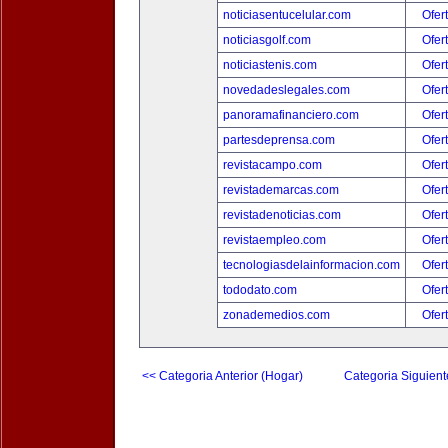
noticiasentucelular.com
Ofer
noticiasgolf.com
Ofer
noticiastenis.com
Ofer
novedadeslegales.com
Ofer
panoramafinanciero.com
Ofer
partesdeprensa.com
Ofer
revistacampo.com
Ofer
revistademarcas.com
Ofer
revistadenoticias.com
Ofer
revistaempleo.com
Ofer
tecnologiasdelainformacion.com
Ofer
tododato.com
Ofer
zonademedios.com
Ofer
<< Categoria Anterior (Hogar)
Categoria Siguient