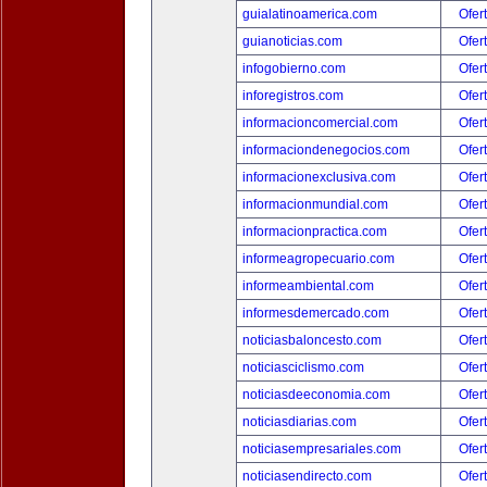
guialatinoamerica.com
Ofer
guianoticias.com
Ofer
infogobierno.com
Ofer
inforegistros.com
Ofer
informacioncomercial.com
Ofer
informaciondenegocios.com
Ofer
informacionexclusiva.com
Ofer
informacionmundial.com
Ofer
informacionpractica.com
Ofer
informeagropecuario.com
Ofer
informeambiental.com
Ofer
informesdemercado.com
Ofer
noticiasbaloncesto.com
Ofer
noticiasciclismo.com
Ofer
noticiasdeeconomia.com
Ofer
noticiasdiarias.com
Ofer
noticiasempresariales.com
Ofer
noticiasendirecto.com
Ofer