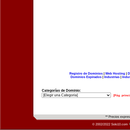
Registro de Dominios
|
Web Hosting
|
D
Dominios Expirados
|
Industrias
|
Indu
Categorías de Dominio:
[Pág. princi
** Precios expre
© 2002/2022 Solo10.com