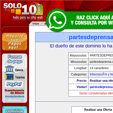
partesdeprens
El dueño de este dominio lo ha
Mayusculas:
PARTESDEPRE
Minusculas:
partesdeprensa
Longitud:
14 caracteres
Categorias:
InformaciÃ³n y N
Precio:
Realizar una ofe
Visitar!
partesdeprens
Serán consideradas ofer
Realizar una Oferta