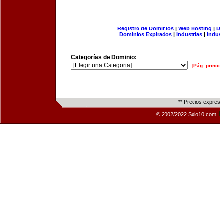
Registro de Dominios
|
Web Hosting
|
D
Dominios Expirados
|
Industrias
|
Indu
Categorías de Dominio:
[Pág. princi
** Precios expre
© 2002/2022 Solo10.com