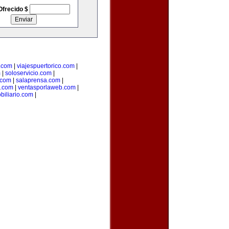
Ofrecido $
.com
|
viajespuertorico.com
|
m
|
soloservicio.com
|
.com
|
salaprensa.com
|
.com
|
ventasporlaweb.com
|
biliario.com
|