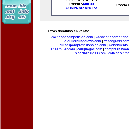
COMPRAR AHORA
Precio $
600.00
Precio 
COMPRAR AHORA
Otros dominios en venta:
cochesdecompeticion.com
|
vacacionesargentina
alquilerbungalows.com
|
traficogratis.co
cursosparaprofesionales.com
|
webenventa
lineamujer.com
|
celujuegos.com
|
comprasnaweb
blogdescargas.com
|
catalogoinmo