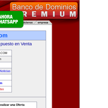
com
 puesto en Venta
.COM
m
Noticias
om
tas
ealizar una Oferta