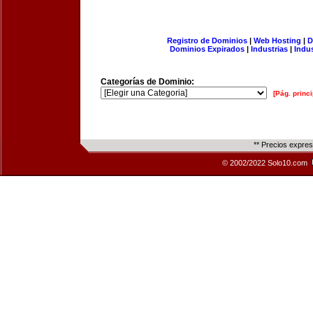
Registro de Dominios
|
Web Hosting
|
D
Dominios Expirados
|
Industrias
|
Indu
Categorías de Dominio:
[Pág. princi
** Precios expre
© 2002/2022 Solo10.com