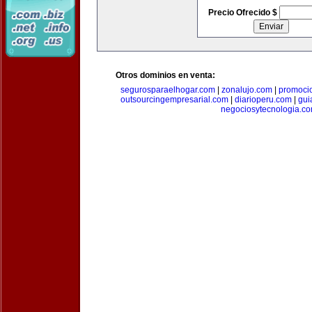
Precio Ofrecido $
Otros dominios en venta:
segurosparaelhogar.com
|
zonalujo.com
|
promoci
outsourcingempresarial.com
|
diarioperu.com
|
gui
negociosytecnologia.c