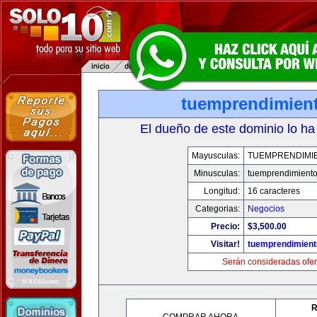
tuemprendimien
El dueño de este dominio lo ha
Mayusculas:
TUEMPRENDIMI
Minusculas:
tuemprendimient
Longitud:
16 caracteres
Categorias:
Negocios
Precio:
$3,500.00
Visitar!
tuemprendimien
Serán consideradas ofer
R