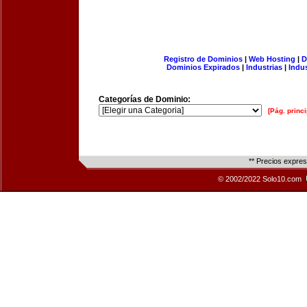
Registro de Dominios
|
Web Hosting
|
D
Dominios Expirados
|
Industrias
|
Indu
Categorías de Dominio:
[Pág. princi
** Precios expre
© 2002/2022 Solo10.com