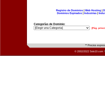
Registro de Dominios
|
Web Hosting
|
D
Dominios Expirados
|
Industrias
|
Indu
Categorías de Dominio:
[Pág. princi
** Precios expre
© 2002/2022 Solo10.com