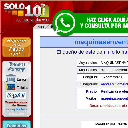
maquinasenven
El dueño de este dominio lo ha
Mayusculas:
MAQUINASENV
Minusculas:
maquinasenvent
Longitud:
15 caracteres
Categorias:
Ventas y Comerci
Precio:
Realizar una ofe
Visitar!
maquinasenven
Serán consideradas ofer
Realizar una Oferta