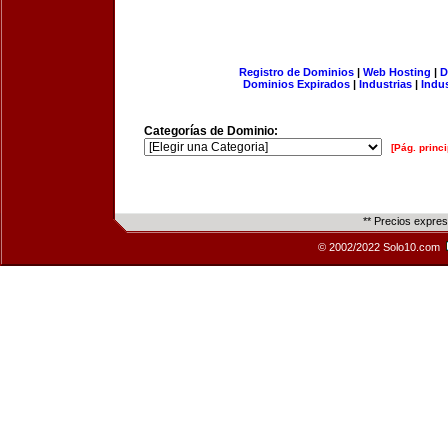
Registro de Dominios
|
Web Hosting
|
D
Dominios Expirados
|
Industrias
|
Indu
Categorías de Dominio:
[Pág. princi
** Precios expre
© 2002/2022 Solo10.com