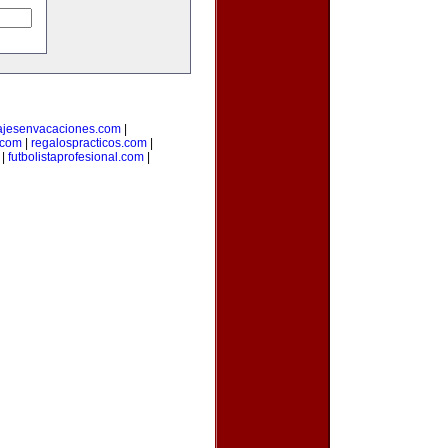
ajesenvacaciones.com
|
com
|
regalospracticos.com
|
|
futbolistaprofesional.com
|