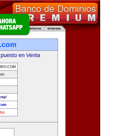
o.com
 puesto en Venta
BRO.COM
com
rta!
.com
tas