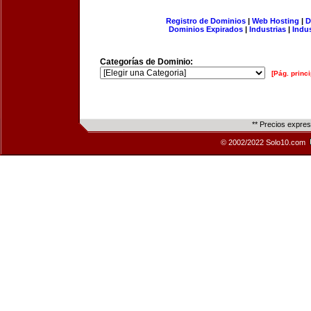
Registro de Dominios
|
Web Hosting
|
D
Dominios Expirados
|
Industrias
|
Indu
Categorías de Dominio:
[Pág. princi
** Precios expre
© 2002/2022 Solo10.com