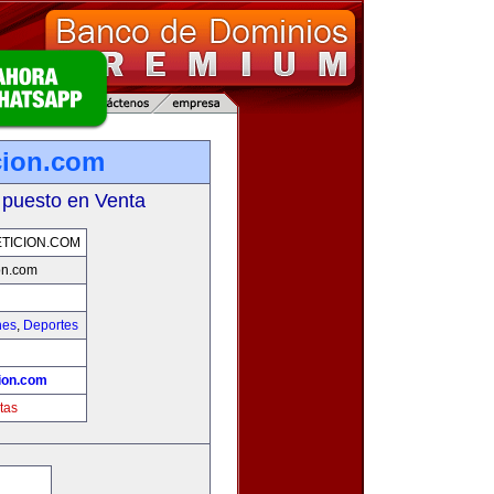
cion.com
 puesto en Venta
TICION.COM
on.com
hes
,
Deportes
!
ion.com
tas