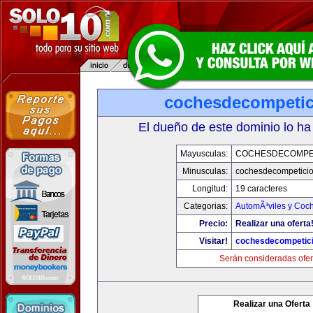
cochesdecompeti
El dueño de este dominio lo ha
Mayusculas:
COCHESDECOMPE
Minusculas:
cochesdecompetici
Longitud:
19 caracteres
Categorias:
AutomÃ³viles y Coc
Precio:
Realizar una oferta
Visitar!
cochesdecompetic
Serán consideradas ofer
Realizar una Oferta