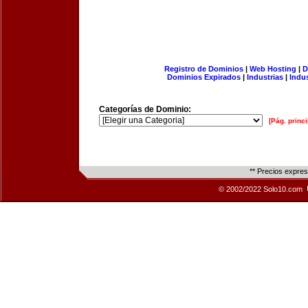
Registro de Dominios
|
Web Hosting
|
D
Dominios Expirados
|
Industrias
|
Indu
Categorías de Dominio:
[Pág. princi
** Precios expre
© 2002/2022 Solo10.com