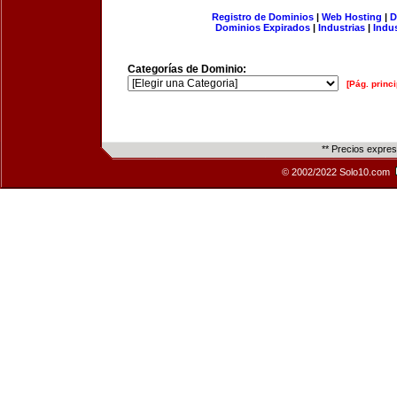
Registro de Dominios
|
Web Hosting
|
D
Dominios Expirados
|
Industrias
|
Indu
Categorías de Dominio:
[Pág. princi
** Precios expre
© 2002/2022 Solo10.com