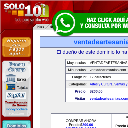
ventadeartesani
El dueño de este dominio lo ha
Mayusculas:
VENTADEARTESANIAS
Minusculas:
ventadeartesanias.com
Longitud:
17 caracteres
Categorias:
Artes y Cultura
,
Ventas y
Precio:
$200.00
Visitar!
ventadeartesanias.co
R
COMPRAR AHORA
Precio $
200.00
Precio 