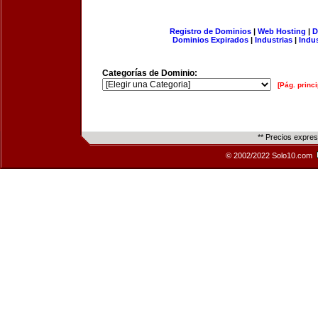
Registro de Dominios
|
Web Hosting
|
D
Dominios Expirados
|
Industrias
|
Indu
Categorías de Dominio:
[Pág. princi
** Precios expre
© 2002/2022 Solo10.com