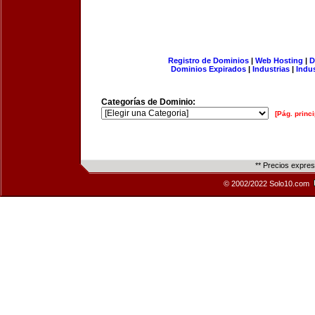
Registro de Dominios
|
Web Hosting
|
D
Dominios Expirados
|
Industrias
|
Indu
Categorías de Dominio:
[Pág. princi
** Precios expre
© 2002/2022 Solo10.com