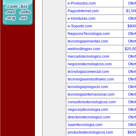
e-Productos.com
Ofer
PagosInternet.com
$1,50
e-Honduras.com
Ofer
e-Soporte.com
$800
NegociosTecnologia.com
Ofer
tecnologiaenventas.com
Ofer
webhostingpro.com
$20,0
mercadotecnologico.com
Ofer
negociostecnologicos.com
Ofer
tecnologiacomercial.com
Ofer
tecnologiasindustriales.com
Ofer
tecnologiaynegocio.com
Ofer
tecnologiainternacional.com
Ofer
consultorestecnologicos.com
Ofer
negocioytecnologia.com
Ofer
directoriotecnologico.com
Ofer
supertecnologia.com
Ofer
productostecnologicos.com
$600