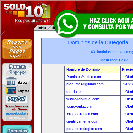
Dominios de la Categoría -
43 dominios en esta categ
Mostrando 1 de 43
Nombre de Dominio
Precio
DominiosMexico.com
Ofer
productosdigitales.com
$4,95
e-radar.com
Ofer
vendedorvirtual.com
Ofer
tecnoventa.com
Ofer
foroelectronica.com
Ofer
cientificamente.com
Ofer
portaltecnologico.com
Ofer