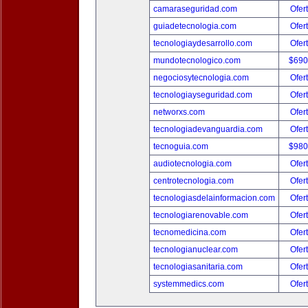
camaraseguridad.com
Ofer
guiadetecnologia.com
Ofer
tecnologiaydesarrollo.com
Ofer
mundotecnologico.com
$690
negociosytecnologia.com
Ofer
tecnologiayseguridad.com
Ofer
networxs.com
Ofer
tecnologiadevanguardia.com
Ofer
tecnoguia.com
$980
audiotecnologia.com
Ofer
centrotecnologia.com
Ofer
tecnologiasdelainformacion.com
Ofer
tecnologiarenovable.com
Ofer
tecnomedicina.com
Ofer
tecnologianuclear.com
Ofer
tecnologiasanitaria.com
Ofer
systemmedics.com
Ofer