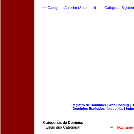
<< Categoria Anterior (Sociedad)
Categoria Siguien
Registro de Dominios
|
Web Hosting
|
D
Dominios Expirados
|
Industrias
|
Indu
Categorías de Dominio:
[Pág. princi